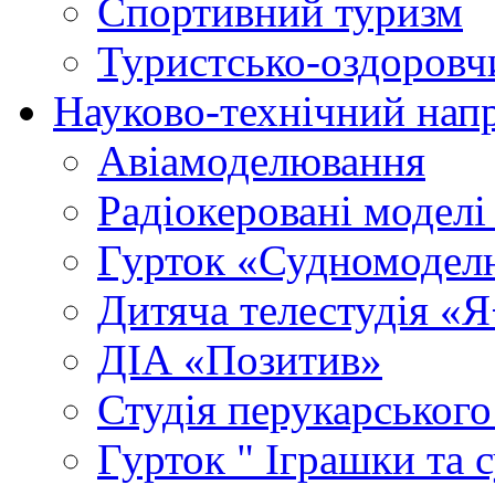
Спортивний туризм
Туристсько-оздоровч
Науково-технічний нап
Авіамоделювання
Радіокеровані моделі 
Гурток «Судномодел
Дитяча телестудія «
ДІА «Позитив»
Студія перукарського
Гурток " Іграшки та 