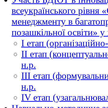
всеукраїнського рівня 
менеджменту в багатоп
позашкільної освіти» у 
І етап (організаційно
ІІ етап (концептуаль
н.р.
ІІІ етап (формувальни
н.р.
ІV етап (узагальнюва