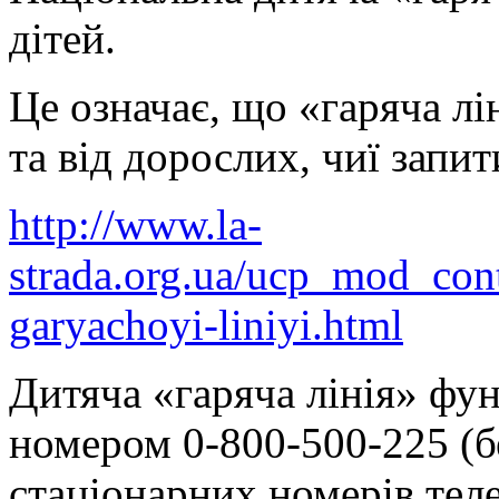
дітей.
Це означає, що «гаряча лі
та від дорослих, чиї запит
http://www.la-
strada.org.ua/ucp_mod_co
garyachoyi-liniyi.html
Дитяча «гаряча лінія» фу
номером 0-800-500-225 (б
стаціонарних номерів теле