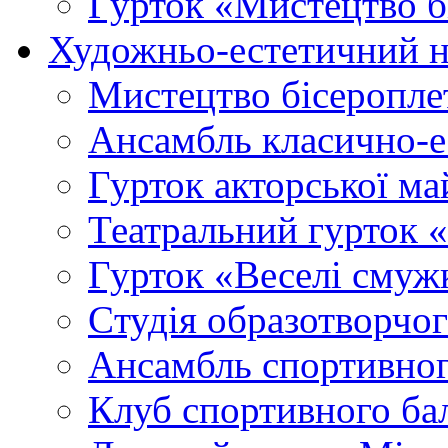
Гурток «Мистецтво б
Художньо-естетичний 
Мистецтво бісеропле
Ансамбль класично-
Гурток акторської м
Театральний гурток 
Гурток «Веселі смуж
Cтудія образотворчо
Ансамбль спортивног
Клуб спортивного б