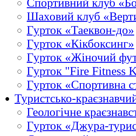
Спортивний клуб «Б
Шаховий клуб «Верт
Гурток «Таеквон-до»
Гурток «Кікбоксинг»
Гурток «Жіночий фу
Гурток "Fire Fitness 
Гурток «Спортивна с
Туристсько-краєзнавчи
Геологічне краєзнавс
Гурток «Джура-турис