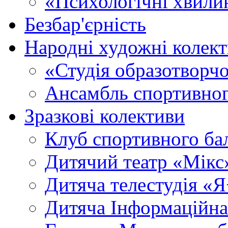
«Психологічні хвили
Безбар'єрність
Народні художні колек
«Студія образотворч
Ансамбль спортивног
Зразкові колективи
Клуб спортивного б
Дитячий театр «Мікс
Дитяча телестудія «
Дитяча Інформаційна