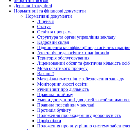
Зворотній зв'язок
Державні закупівлі
Нормативні та фінансові документи
Нормативні документи
Ліцензія
Статут
Освітня програма
Структура та орган управління закладу
Кадровий склад
Підвищення кваліфікації педагогічних праців
Атестація педагогічних працівників
Територія обслуговування
Ліцензований обсяг та фактична кількість осіб
Мова освітнього процесу
Вакансії
Матеріально-технічне забезпечення закладу
Моніторинг якості освіти
Річний звіт про діяльність
Правила прийому
Умови доступності для дітей з особливими ос
Правила поведінки у закладі
Протидія булінгу
Положення про академічну доброчесність
Профспілки
Положення про внутрішню систему забезпечен