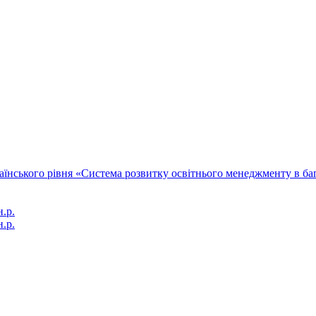
їнського рівня «Система розвитку освітнього менеджменту в бага
.р.
н.р.