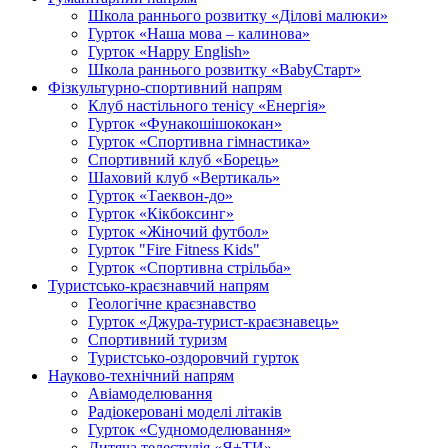
Школа раннього розвитку «Ділові малюки»
Гурток «Наша мова – калинова»
Гурток «Happy English»
Школа раннього розвитку «BabyСтарт»
Фізкультурно-спортивний напрям
Клуб настільного тенісу «Енергія»
Гурток «Фунакошішококан»
Гурток «Спортивна гімнастика»
Спортивний клуб «Борець»
Шаховий клуб «Вертикаль»
Гурток «Таеквон-до»
Гурток «Кікбоксинг»
Гурток «Жіночий футбол»
Гурток "Fire Fitness Kids"
Гурток «Спортивна стрільба»
Туристсько-краєзнавчий напрям
Геологічне краєзнавство
Гурток «Джура-турист-краєзнавець»
Спортивний туризм
Туристсько-оздоровчий гурток
Науково-технічний напрям
Авіамоделювання
Радіокеровані моделі літаків
Гурток «Судномоделювання»
Дитяча телестудія «Я+ТИ»