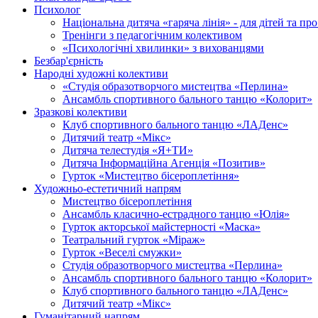
Психолог
Національна дитяча «гаряча лінія» - для дітей та про
Тренінги з педагогічним колективом
«Психологічні хвилинки» з вихованцями
Безбар'єрність
Народні художні колективи
«Студія образотворчого мистецтва «Перлина»
Ансамбль спортивного бального танцю «Колорит»
Зразкові колективи
Клуб спортивного бального танцю «ЛАДенс»
Дитячий театр «Мікс»
Дитяча телестудія «Я+ТИ»
Дитяча Інформаційна Агенція «Позитив»
Гурток «Мистецтво бісероплетіння»
Художньо-естетичний напрям
Мистецтво бісероплетіння
Ансамбль класично-естрадного танцю «Юлія»
Гурток акторської майстерності «Маска»
Театральний гурток «Міраж»
Гурток «Веселі смужки»
Cтудія образотворчого мистецтва «Перлина»
Ансамбль спортивного бального танцю «Колорит»
Клуб спортивного бального танцю «ЛАДенс»
Дитячий театр «Мікс»
Гуманітарний напрям