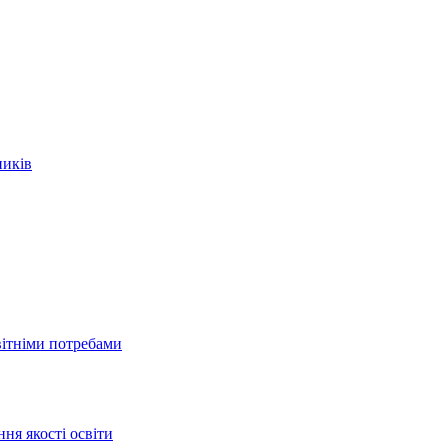
ників
вітніми потребами
ня якості освіти