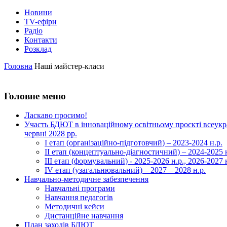
Новини
TV-ефіри
Радіо
Контакти
Розклад
Головна
Наші майстер-класи
Головне меню
Ласкаво просимо!
Участь БДЮТ в інноваційному освітньому проєкті всеукра
червні 2028 рр.
І етап (організаційно-підготовчий) – 2023-2024 н.р.
ІІ етап (концептуально-діагностичний) – 2024-2025 н
ІІІ етап (формувальний) - 2025-2026 н.р., 2026-2027 
ІV етап (узагальнювальний) – 2027 – 2028 н.р.
Навчально-методичне забезпечення
Навчальні програми
Навчання педагогів
Методичні кейси
Дистанційне навчання
План заходів БДЮТ