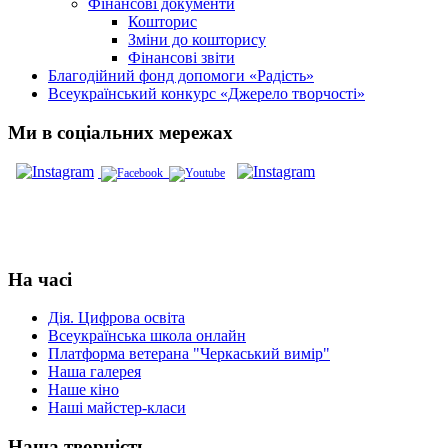
Фінансові документи
Кошторис
Зміни до кошторису
Фінансові звіти
Благодійний фонд допомоги «Радість»
Всеукраїнський конкурс «Джерело творчості»
Ми в соціальних мережах
На часі
Дія. Цифрова освіта
Всеукраїнська школа онлайн
Платформа ветерана "Черкаський вимір"
Наша галерея
Наше кіно
Наші майстер-класи
Наша творчість