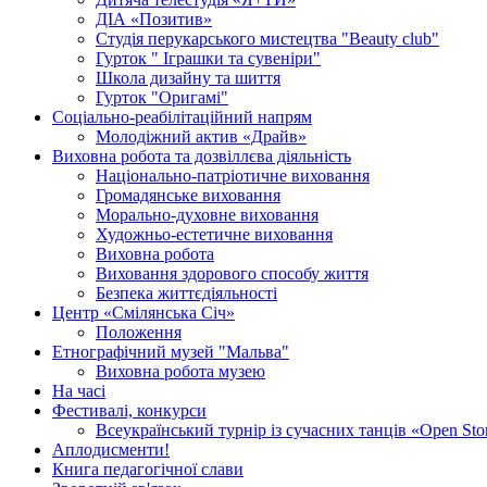
ДІА «Позитив»
Студія перукарського мистецтва "Beauty club"
Гурток " Іграшки та сувеніри"
Школа дизайну та шиття
Гурток "Оригамі"
Соціально-реабілітаційний напрям
Молодіжний актив «Драйв»
Виховна робота та дозвіллєва діяльність
Національно-патріотичне виховання
Громадянське виховання
Морально-духовне виховання
Художньо-естетичне виховання
Виховна робота
Виховання здорового способу життя
Безпека життєдіяльності
Центр «Смілянська Січ»
Положення
Етнографічний музей "Мальва"
Виховна робота музею
На часі
Фестивалі, конкурси
Всеукраїнський турнір із сучасних танців «Open Sto
Аплодисменти!
Книга педагогічної слави