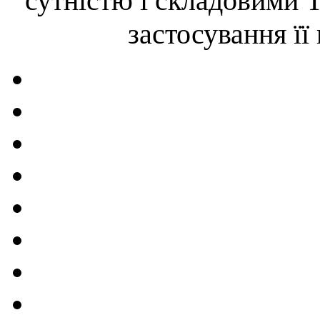
сутністю і складовими 
застосування її