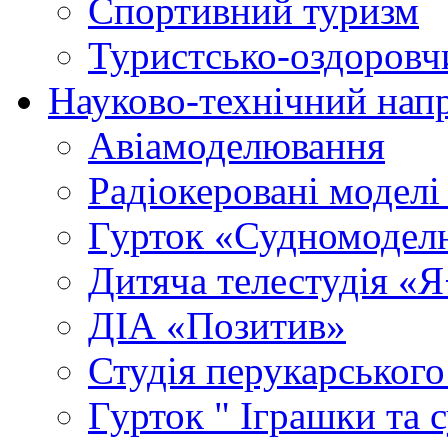
Спортивний туризм
Туристсько-оздоровч
Науково-технічний нап
Авіамоделювання
Радіокеровані моделі 
Гурток «Судномодел
Дитяча телестудія «
ДІА «Позитив»
Студія перукарського
Гурток " Іграшки та 