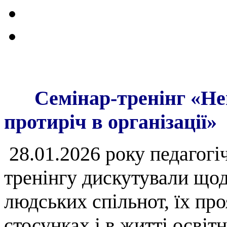
Семінар-тренінг «Н
протиріч в організації»
28.01.2026 року педагогі
тренінгу дискутували щод
людських спільнот, їх пр
стосунках і в житті освітн