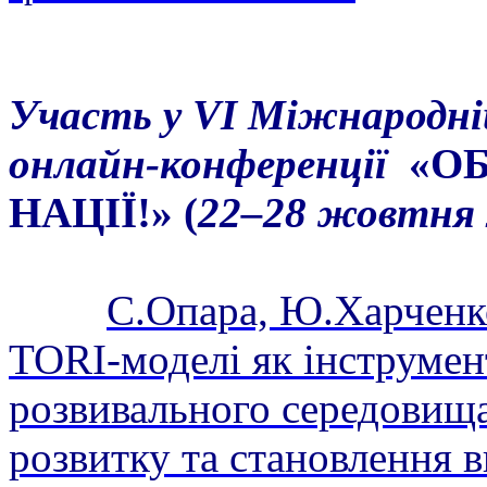
Участь у
V
І Міжнародні
онлайн-конференції
«ОБ
НАЦІЇ!» (
22–28 ж
С.Опара, Ю.Харченко
TORI-моделі як інструмен
розвивального середовища
розвитку та становлення в