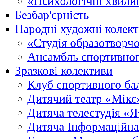
«Психологічні хвили
Безбар'єрність
Народні художні колек
«Студія образотворч
Ансамбль спортивног
Зразкові колективи
Клуб спортивного б
Дитячий театр «Мікс
Дитяча телестудія «
Дитяча Інформаційна