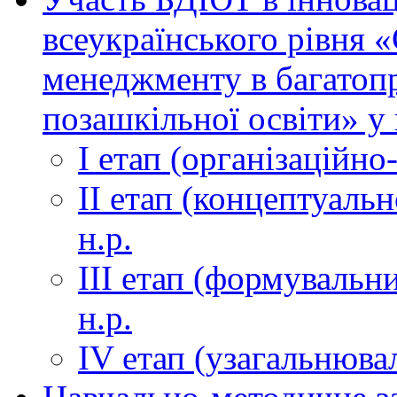
всеукраїнського рівня 
менеджменту в багатоп
позашкільної освіти» у 
І етап (організаційно
ІІ етап (концептуаль
н.р.
ІІІ етап (формувальни
н.р.
ІV етап (узагальнюва