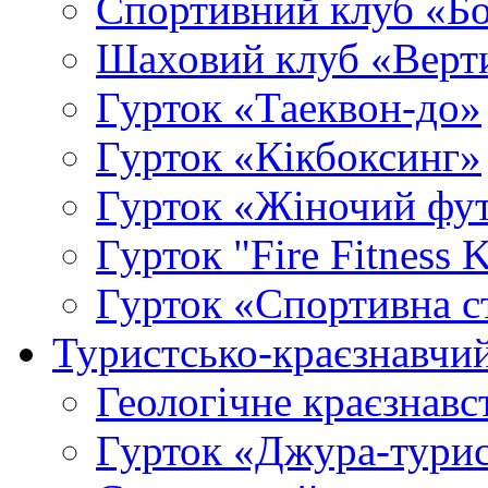
Спортивний клуб «Б
Шаховий клуб «Верт
Гурток «Таеквон-до»
Гурток «Кікбоксинг»
Гурток «Жіночий фу
Гурток "Fire Fitness 
Гурток «Спортивна с
Туристсько-краєзнавчи
Геологічне краєзнавс
Гурток «Джура-турис