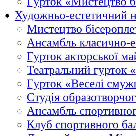
Гурток «Мистецтво б
Художньо-естетичний 
Мистецтво бісеропле
Ансамбль класично-
Гурток акторської м
Театральний гурток 
Гурток «Веселі смуж
Cтудія образотворчо
Ансамбль спортивног
Клуб спортивного б