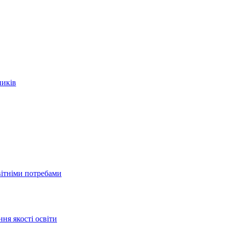
ників
вітніми потребами
ня якості освіти