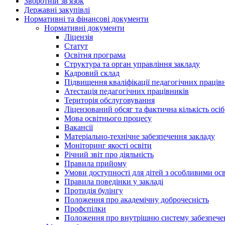
Зворотній зв'язок
Державні закупівлі
Нормативні та фінансові документи
Нормативні документи
Ліцензія
Статут
Освітня програма
Структура та орган управління закладу
Кадровий склад
Підвищення кваліфікації педагогічних праців
Атестація педагогічних працівників
Територія обслуговування
Ліцензований обсяг та фактична кількість осіб
Мова освітнього процесу
Вакансії
Матеріально-технічне забезпечення закладу
Моніторинг якості освіти
Річний звіт про діяльність
Правила прийому
Умови доступності для дітей з особливими ос
Правила поведінки у закладі
Протидія булінгу
Положення про академічну доброчесність
Профспілки
Положення про внутрішню систему забезпечен