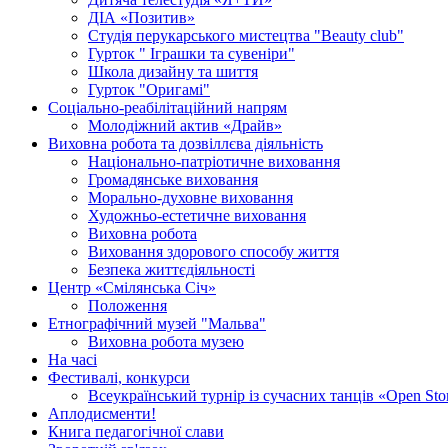
ДІА «Позитив»
Студія перукарського мистецтва "Beauty club"
Гурток " Іграшки та сувеніри"
Школа дизайну та шиття
Гурток "Оригамі"
Соціально-реабілітаційний напрям
Молодіжний актив «Драйв»
Виховна робота та дозвіллєва діяльність
Національно-патріотичне виховання
Громадянське виховання
Морально-духовне виховання
Художньо-естетичне виховання
Виховна робота
Виховання здорового способу життя
Безпека життєдіяльності
Центр «Смілянська Січ»
Положення
Етнографічний музей "Мальва"
Виховна робота музею
На часі
Фестивалі, конкурси
Всеукраїнський турнір із сучасних танців «Open Sto
Аплодисменти!
Книга педагогічної слави