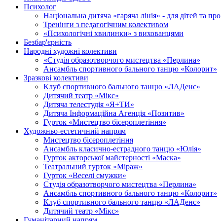
Психолог
Національна дитяча «гаряча лінія» - для дітей та про
Тренінги з педагогічним колективом
«Психологічні хвилинки» з вихованцями
Безбар'єрність
Народні художні колективи
«Студія образотворчого мистецтва «Перлина»
Ансамбль спортивного бального танцю «Колорит»
Зразкові колективи
Клуб спортивного бального танцю «ЛАДенс»
Дитячий театр «Мікс»
Дитяча телестудія «Я+ТИ»
Дитяча Інформаційна Агенція «Позитив»
Гурток «Мистецтво бісероплетіння»
Художньо-естетичний напрям
Мистецтво бісероплетіння
Ансамбль класично-естрадного танцю «Юлія»
Гурток акторської майстерності «Маска»
Театральний гурток «Міраж»
Гурток «Веселі смужки»
Cтудія образотворчого мистецтва «Перлина»
Ансамбль спортивного бального танцю «Колорит»
Клуб спортивного бального танцю «ЛАДенс»
Дитячий театр «Мікс»
Гуманітарний напрям