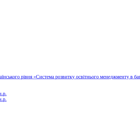
їнського рівня «Система розвитку освітнього менеджменту в бага
.р.
н.р.