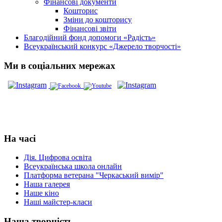
Фінансові документи
Кошторис
Зміни до кошторису
Фінансові звіти
Благодійний фонд допомоги «Радість»
Всеукраїнський конкурс «Джерело творчості»
Ми в соціальних мережах
На часі
Дія. Цифрова освіта
Всеукраїнська школа онлайн
Платформа ветерана "Черкаський вимір"
Наша галерея
Наше кіно
Наші майстер-класи
Наша творчість