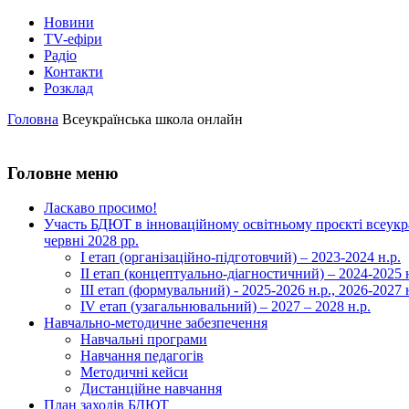
Новини
TV-ефіри
Радіо
Контакти
Розклад
Головна
Всеукраїнська школа онлайн
Головне меню
Ласкаво просимо!
Участь БДЮТ в інноваційному освітньому проєкті всеукра
червні 2028 рр.
І етап (організаційно-підготовчий) – 2023-2024 н.р.
ІІ етап (концептуально-діагностичний) – 2024-2025 н
ІІІ етап (формувальний) - 2025-2026 н.р., 2026-2027 
ІV етап (узагальнювальний) – 2027 – 2028 н.р.
Навчально-методичне забезпечення
Навчальні програми
Навчання педагогів
Методичні кейси
Дистанційне навчання
План заходів БДЮТ