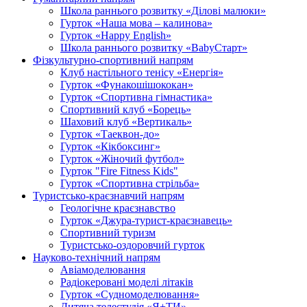
Школа раннього розвитку «Ділові малюки»
Гурток «Наша мова – калинова»
Гурток «Happy English»
Школа раннього розвитку «BabyСтарт»
Фізкультурно-спортивний напрям
Клуб настільного тенісу «Енергія»
Гурток «Фунакошішококан»
Гурток «Спортивна гімнастика»
Спортивний клуб «Борець»
Шаховий клуб «Вертикаль»
Гурток «Таеквон-до»
Гурток «Кікбоксинг»
Гурток «Жіночий футбол»
Гурток "Fire Fitness Kids"
Гурток «Спортивна стрільба»
Туристсько-краєзнавчий напрям
Геологічне краєзнавство
Гурток «Джура-турист-краєзнавець»
Спортивний туризм
Туристсько-оздоровчий гурток
Науково-технічний напрям
Авіамоделювання
Радіокеровані моделі літаків
Гурток «Судномоделювання»
Дитяча телестудія «Я+ТИ»