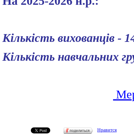
На
2025
-2026
н.р.:
Кі
лькість
вихованців - 1
Кількість
навчальних
гр
Мер
Нравится
поделиться