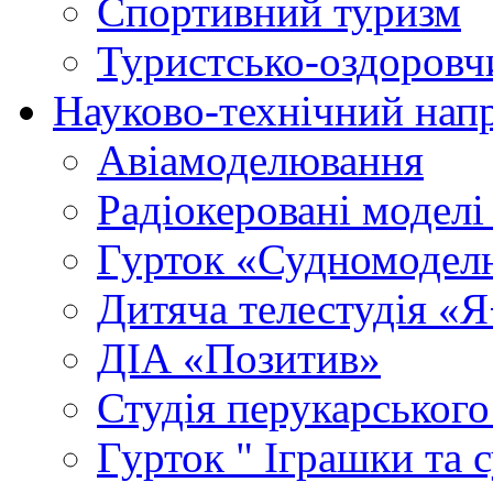
Спортивний туризм
Туристсько-оздоровч
Науково-технічний нап
Авіамоделювання
Радіокеровані моделі 
Гурток «Судномодел
Дитяча телестудія «
ДІА «Позитив»
Студія перукарського
Гурток " Іграшки та 