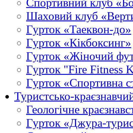
Спортивний клуб «Б
Шаховий клуб «Верт
Гурток «Таеквон-до»
Гурток «Кікбоксинг»
Гурток «Жіночий фу
Гурток "Fire Fitness 
Гурток «Спортивна с
Туристсько-краєзнавчи
Геологічне краєзнавс
Гурток «Джура-турис