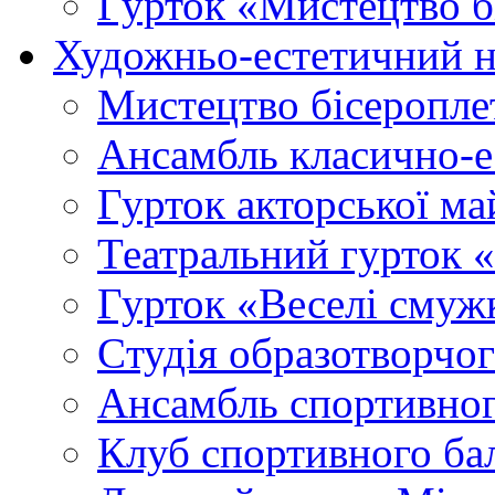
Гурток «Мистецтво б
Художньо-естетичний 
Мистецтво бісеропле
Ансамбль класично-
Гурток акторської м
Театральний гурток 
Гурток «Веселі смуж
Cтудія образотворчо
Ансамбль спортивног
Клуб спортивного б