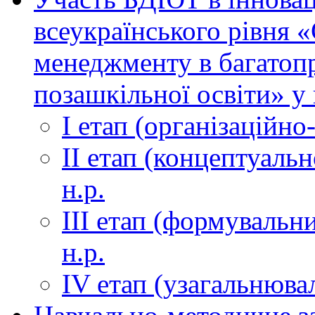
всеукраїнського рівня 
менеджменту в багатоп
позашкільної освіти» у 
І етап (організаційно
ІІ етап (концептуаль
н.р.
ІІІ етап (формувальни
н.р.
ІV етап (узагальнюва