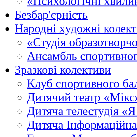
«Психологічні хвили
Безбар'єрність
Народні художні колек
«Студія образотворч
Ансамбль спортивног
Зразкові колективи
Клуб спортивного б
Дитячий театр «Мікс
Дитяча телестудія «
Дитяча Інформаційна