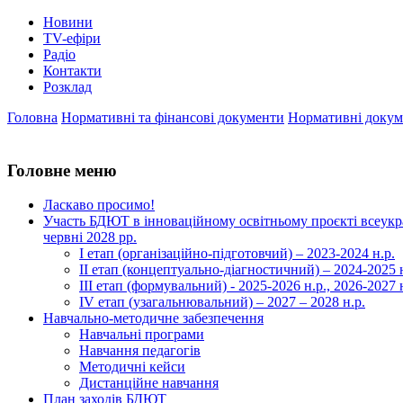
Новини
TV-ефіри
Радіо
Контакти
Розклад
Головна
Нормативні та фінансові документи
Нормативні докум
Головне меню
Ласкаво просимо!
Участь БДЮТ в інноваційному освітньому проєкті всеукра
червні 2028 рр.
І етап (організаційно-підготовчий) – 2023-2024 н.р.
ІІ етап (концептуально-діагностичний) – 2024-2025 н
ІІІ етап (формувальний) - 2025-2026 н.р., 2026-2027 
ІV етап (узагальнювальний) – 2027 – 2028 н.р.
Навчально-методичне забезпечення
Навчальні програми
Навчання педагогів
Методичні кейси
Дистанційне навчання
План заходів БДЮТ