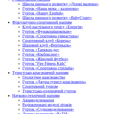
Школа раннього розвитку «Ділові малюки»
Гурток «Наша мова – калинова»
Гурток «Happy English»
Школа раннього розвитку «BabyСтарт»
Фізкультурно-спортивний напрям
Клуб настільного тенісу «Енергія»
Гурток «Фунакошішококан»
Гурток «Спортивна гімнастика»
Спортивний клуб «Борець»
Шаховий клуб «Вертикаль»
Гурток «Таеквон-до»
Гурток «Кікбоксинг»
Гурток «Жіночий футбол»
Гурток "Fire Fitness Kids"
Гурток «Спортивна стрільба»
Туристсько-краєзнавчий напрям
Геологічне краєзнавство
Гурток «Джура-турист-краєзнавець»
Спортивний туризм
Туристсько-оздоровчий гурток
Науково-технічний напрям
Авіамоделювання
Радіокеровані моделі літаків
Гурток «Судномоделювання»
Дитяча телестудія «Я+ТИ»