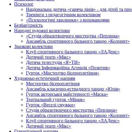
Психолог
Національна дитяча «гаряча лінія» - для дітей та про
Тренінги з педагогічним колективом
«Психологічні хвилинки» з вихованцями
Безбар'єрність
Народні художні колективи
«Студія образотворчого мистецтва «Перлина»
Ансамбль спортивного бального танцю «Колорит»
Зразкові колективи
Клуб спортивного бального танцю «ЛАДенс»
Дитячий театр «Мікс»
Дитяча телестудія «Я+ТИ»
Дитяча Інформаційна Агенція «Позитив»
Гурток «Мистецтво бісероплетіння»
Художньо-естетичний напрям
Мистецтво бісероплетіння
Ансамбль класично-естрадного танцю «Юлія»
Гурток акторської майстерності «Маска»
Театральний гурток «Міраж»
Гурток «Веселі смужки»
Cтудія образотворчого мистецтва «Перлина»
Ансамбль спортивного бального танцю «Колорит»
Клуб спортивного бального танцю «ЛАДенс»
Дитячий театр «Мікс»
Гуманітарний напрям