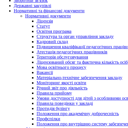
Зворотній зв'язок
Державні закупівлі
Нормативні та фінансові документи
Нормативні документи
Ліцензія
Статут
Освітня програма
Структура та орган управління закладу
Кадровий склад
Підвищення кваліфікації педагогічних праців
Атестація педагогічних працівників
Територія обслуговування
Ліцензований обсяг та фактична кількість осіб
Мова освітнього процесу
Вакансії
Матеріально-технічне забезпечення закладу
Моніторинг якості освіти
Річний звіт про діяльність
Правила прийому
Умови доступності для дітей з особливими ос
Правила поведінки у закладі
Протидія булінгу
Положення про академічну доброчесність
Профспілки
Положення про внутрішню систему забезпечен