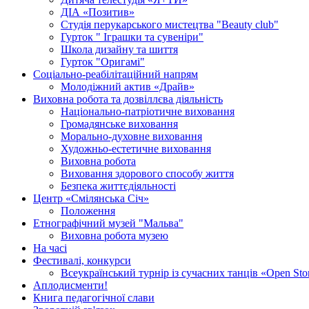
ДІА «Позитив»
Студія перукарського мистецтва "Beauty club"
Гурток " Іграшки та сувеніри"
Школа дизайну та шиття
Гурток "Оригамі"
Соціально-реабілітаційний напрям
Молодіжний актив «Драйв»
Виховна робота та дозвіллєва діяльність
Національно-патріотичне виховання
Громадянське виховання
Морально-духовне виховання
Художньо-естетичне виховання
Виховна робота
Виховання здорового способу життя
Безпека життєдіяльності
Центр «Смілянська Січ»
Положення
Етнографічний музей "Мальва"
Виховна робота музею
На часі
Фестивалі, конкурси
Всеукраїнський турнір із сучасних танців «Open Sto
Аплодисменти!
Книга педагогічної слави