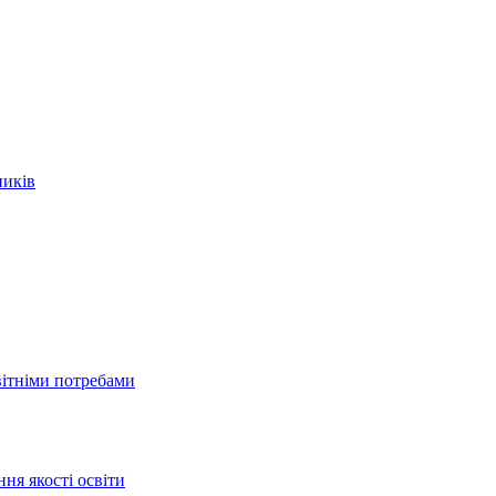
ників
вітніми потребами
ня якості освіти