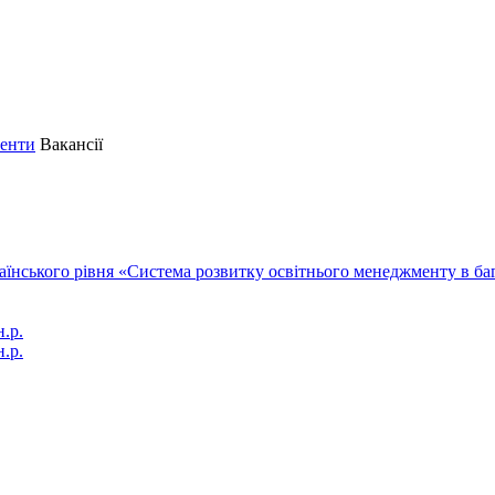
енти
Вакансії
їнського рівня «Система розвитку освітнього менеджменту в бага
.р.
н.р.