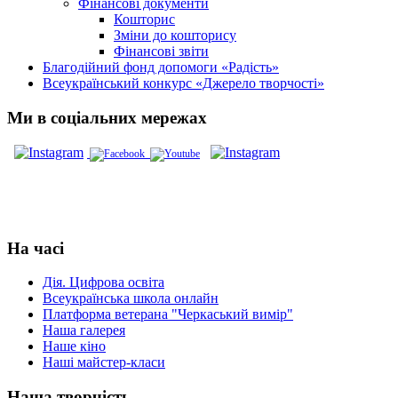
Фінансові документи
Кошторис
Зміни до кошторису
Фінансові звіти
Благодійний фонд допомоги «Радість»
Всеукраїнський конкурс «Джерело творчості»
Ми в соціальних мережах
На часі
Дія. Цифрова освіта
Всеукраїнська школа онлайн
Платформа ветерана "Черкаський вимір"
Наша галерея
Наше кіно
Наші майстер-класи
Наша творчість