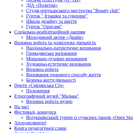
ДІА «Позитив»
Студія перукарського мистецтва "Beauty club"
Гурток " Іграшки та сувеніри"
Школа дизайну та шиття
Гурток "Оригамі"
Соціально-реабілітаційний напрям
Молодіжний актив «Драйв»
Виховна робота та дозвіллєва діяльність
Національно-патріотичне виховання
Громадянське виховання
Морально-духовне виховання
Художньо-естетичне виховання
Виховна робота
Виховання здорового способу життя
Безпека життєдіяльності
Центр «Смілянська Січ»
Положення
Етнографічний музей "Мальва"
Виховна робота музею
На часі
Фестивалі, конкурси
Всеукраїнський турнір із сучасних танців «Open Sto
Аплодисменти!
Книга педагогічної слави