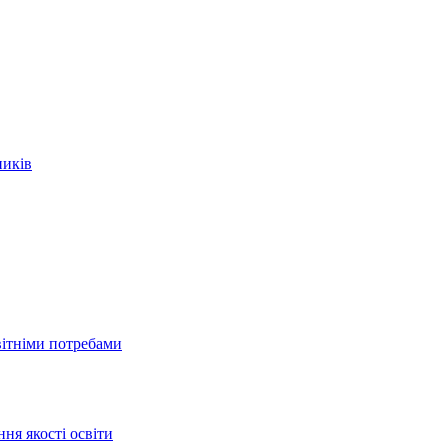
ників
вітніми потребами
ня якості освіти