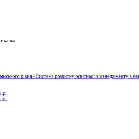
тикаль»
їнського рівня «Система розвитку освітнього менеджменту в бага
.р.
н.р.