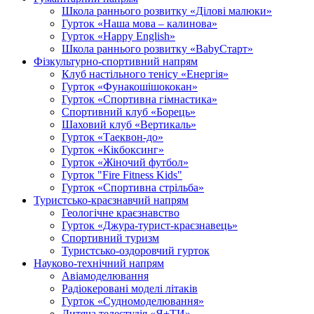
Школа раннього розвитку «Ділові малюки»
Гурток «Наша мова – калинова»
Гурток «Happy English»
Школа раннього розвитку «BabyСтарт»
Фізкультурно-спортивний напрям
Клуб настільного тенісу «Енергія»
Гурток «Фунакошішококан»
Гурток «Спортивна гімнастика»
Спортивний клуб «Борець»
Шаховий клуб «Вертикаль»
Гурток «Таеквон-до»
Гурток «Кікбоксинг»
Гурток «Жіночий футбол»
Гурток "Fire Fitness Kids"
Гурток «Спортивна стрільба»
Туристсько-краєзнавчий напрям
Геологічне краєзнавство
Гурток «Джура-турист-краєзнавець»
Спортивний туризм
Туристсько-оздоровчий гурток
Науково-технічний напрям
Авіамоделювання
Радіокеровані моделі літаків
Гурток «Судномоделювання»
Дитяча телестудія «Я+ТИ»