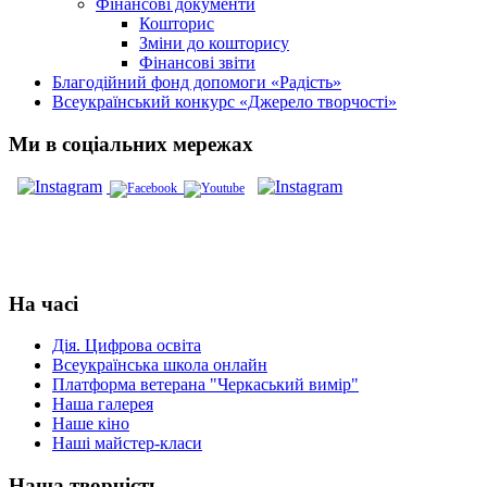
Фінансові документи
Кошторис
Зміни до кошторису
Фінансові звіти
Благодійний фонд допомоги «Радість»
Всеукраїнський конкурс «Джерело творчості»
Ми в соціальних мережах
На часі
Дія. Цифрова освіта
Всеукраїнська школа онлайн
Платформа ветерана "Черкаський вимір"
Наша галерея
Наше кіно
Наші майстер-класи
Наша творчість