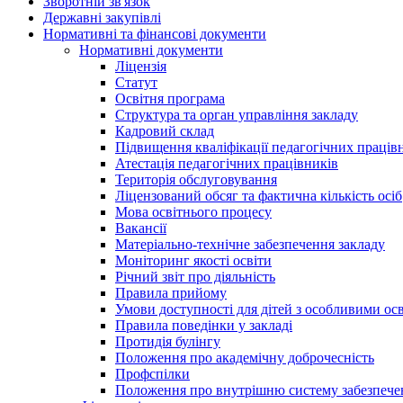
Зворотній зв'язок
Державні закупівлі
Нормативні та фінансові документи
Нормативні документи
Ліцензія
Статут
Освітня програма
Структура та орган управління закладу
Кадровий склад
Підвищення кваліфікації педагогічних праців
Атестація педагогічних працівників
Територія обслуговування
Ліцензований обсяг та фактична кількість осіб
Мова освітнього процесу
Вакансії
Матеріально-технічне забезпечення закладу
Моніторинг якості освіти
Річний звіт про діяльність
Правила прийому
Умови доступності для дітей з особливими ос
Правила поведінки у закладі
Протидія булінгу
Положення про академічну доброчесність
Профспілки
Положення про внутрішню систему забезпечен