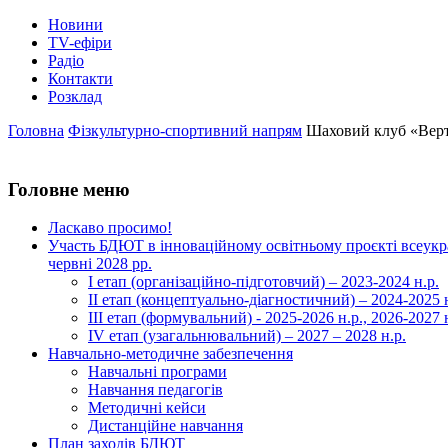
Новини
TV-ефіри
Радіо
Контакти
Розклад
Головна
Фізкультурно-спортивний напрям
Шаховий клуб «Вер
Головне меню
Ласкаво просимо!
Участь БДЮТ в інноваційному освітньому проєкті всеукра
червні 2028 рр.
І етап (організаційно-підготовчий) – 2023-2024 н.р.
ІІ етап (концептуально-діагностичний) – 2024-2025 н
ІІІ етап (формувальний) - 2025-2026 н.р., 2026-2027 
ІV етап (узагальнювальний) – 2027 – 2028 н.р.
Навчально-методичне забезпечення
Навчальні програми
Навчання педагогів
Методичні кейси
Дистанційне навчання
План заходів БДЮТ