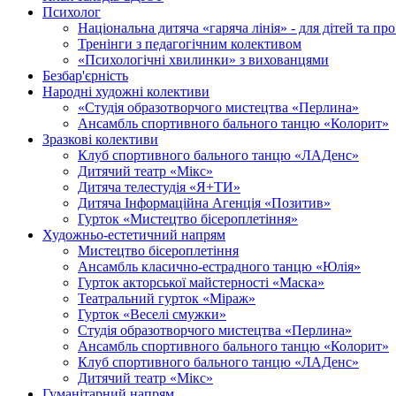
Психолог
Національна дитяча «гаряча лінія» - для дітей та про
Тренінги з педагогічним колективом
«Психологічні хвилинки» з вихованцями
Безбар'єрність
Народні художні колективи
«Студія образотворчого мистецтва «Перлина»
Ансамбль спортивного бального танцю «Колорит»
Зразкові колективи
Клуб спортивного бального танцю «ЛАДенс»
Дитячий театр «Мікс»
Дитяча телестудія «Я+ТИ»
Дитяча Інформаційна Агенція «Позитив»
Гурток «Мистецтво бісероплетіння»
Художньо-естетичний напрям
Мистецтво бісероплетіння
Ансамбль класично-естрадного танцю «Юлія»
Гурток акторської майстерності «Маска»
Театральний гурток «Міраж»
Гурток «Веселі смужки»
Cтудія образотворчого мистецтва «Перлина»
Ансамбль спортивного бального танцю «Колорит»
Клуб спортивного бального танцю «ЛАДенс»
Дитячий театр «Мікс»
Гуманітарний напрям