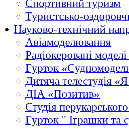
Спортивний туризм
Туристсько-оздоровч
Науково-технічний нап
Авіамоделювання
Радіокеровані моделі 
Гурток «Судномодел
Дитяча телестудія «
ДІА «Позитив»
Студія перукарського
Гурток " Іграшки та 