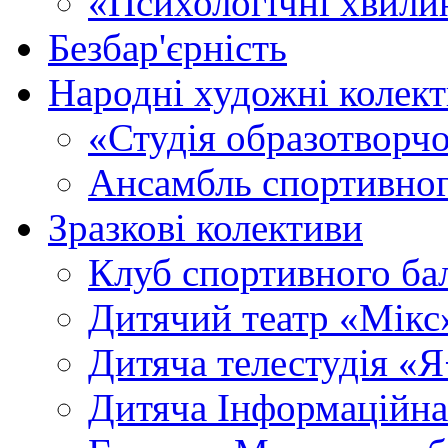
«Психологічні хвили
Безбар'єрність
Народні художні колек
«Студія образотворч
Ансамбль спортивног
Зразкові колективи
Клуб спортивного б
Дитячий театр «Мікс
Дитяча телестудія «
Дитяча Інформаційна