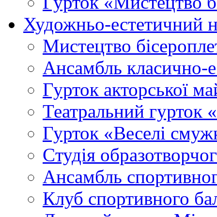
Гурток «Мистецтво б
Художньо-естетичний 
Мистецтво бісеропле
Ансамбль класично-
Гурток акторської м
Театральний гурток 
Гурток «Веселі смуж
Cтудія образотворчо
Ансамбль спортивног
Клуб спортивного б