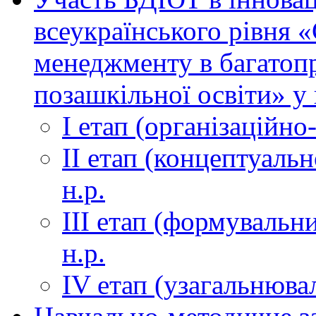
всеукраїнського рівня 
менеджменту в багатоп
позашкільної освіти» у 
І етап (організаційно
ІІ етап (концептуаль
н.р.
ІІІ етап (формувальни
н.р.
ІV етап (узагальнюва