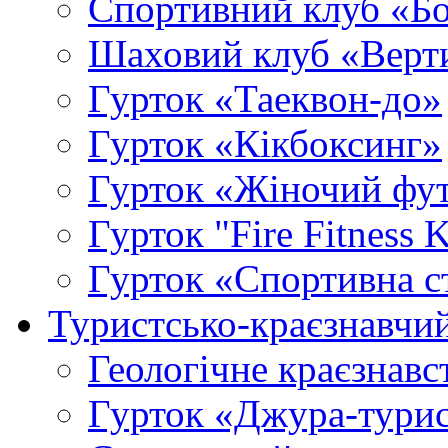
Спортивний клуб «Б
Шаховий клуб «Верт
Гурток «Таеквон-до»
Гурток «Кікбоксинг»
Гурток «Жіночий фу
Гурток "Fire Fitness 
Гурток «Спортивна с
Туристсько-краєзнавчи
Геологічне краєзнавс
Гурток «Джура-турис