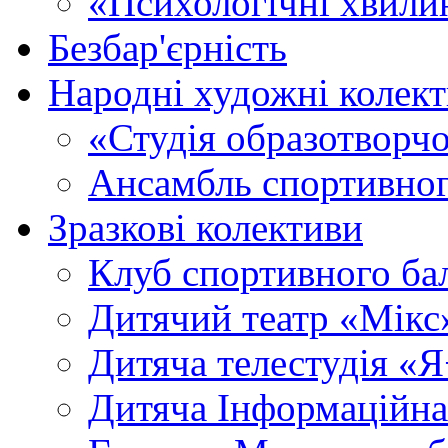
«Психологічні хвили
Безбар'єрність
Народні художні колек
«Студія образотворч
Ансамбль спортивног
Зразкові колективи
Клуб спортивного б
Дитячий театр «Мікс
Дитяча телестудія «
Дитяча Інформаційна