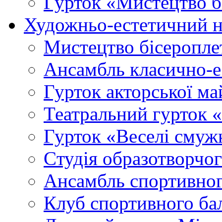
Гурток «Мистецтво б
Художньо-естетичний 
Мистецтво бісеропле
Ансамбль класично-
Гурток акторської м
Театральний гурток 
Гурток «Веселі смуж
Cтудія образотворчо
Ансамбль спортивног
Клуб спортивного б