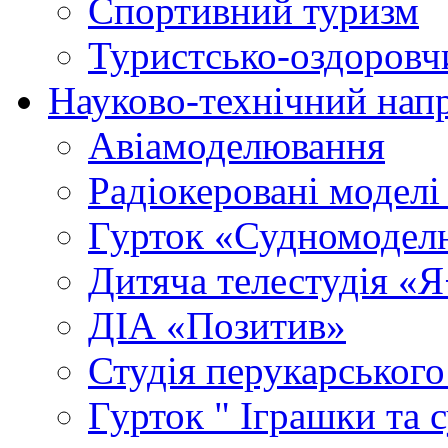
Спортивний туризм
Туристсько-оздоровч
Науково-технічний нап
Авіамоделювання
Радіокеровані моделі 
Гурток «Судномодел
Дитяча телестудія «
ДІА «Позитив»
Студія перукарського
Гурток " Іграшки та 