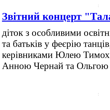
Звітний концерт "Тал
діток з особливими освіт
та батьків у феєрію танців,
керівниками Юлею Тимох
Анною Чернай та Ольгою