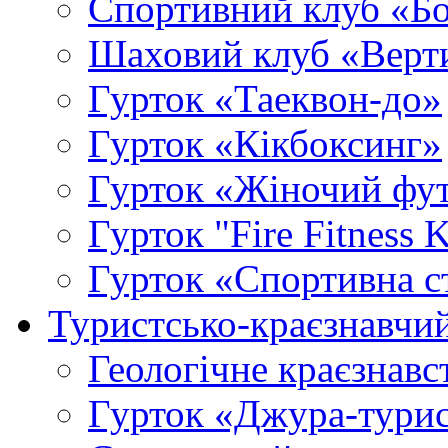
Спортивний клуб «Б
Шаховий клуб «Верт
Гурток «Таеквон-до»
Гурток «Кікбоксинг»
Гурток «Жіночий фу
Гурток "Fire Fitness 
Гурток «Спортивна с
Туристсько-краєзнавчи
Геологічне краєзнавс
Гурток «Джура-турис