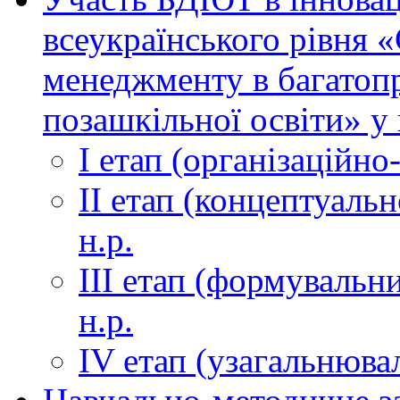
всеукраїнського рівня 
менеджменту в багатоп
позашкільної освіти» у 
І етап (організаційно
ІІ етап (концептуаль
н.р.
ІІІ етап (формувальни
н.р.
ІV етап (узагальнюва