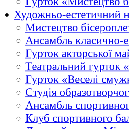
Гурток «Мистецтво б
Художньо-естетичний 
Мистецтво бісеропле
Ансамбль класично-
Гурток акторської м
Театральний гурток 
Гурток «Веселі смуж
Cтудія образотворчо
Ансамбль спортивног
Клуб спортивного б