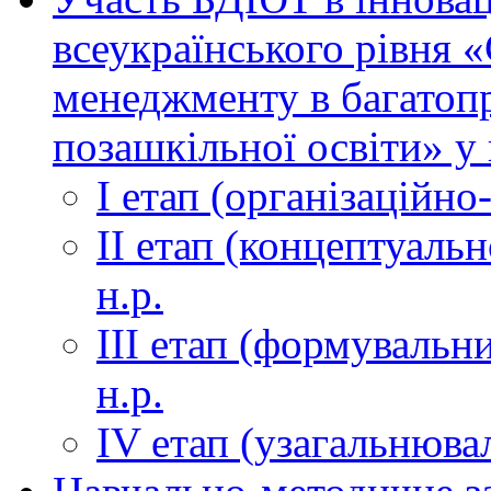
всеукраїнського рівня 
менеджменту в багатоп
позашкільної освіти» у 
І етап (організаційно
ІІ етап (концептуаль
н.р.
ІІІ етап (формувальни
н.р.
ІV етап (узагальнюва