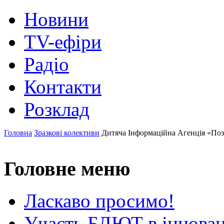
Новини
TV-ефіри
Радіо
Контакти
Розклад
Головна
Зразкові колективи
Дитяча Інформаційна Агенція «По
Головне меню
Ласкаво просимо!
Участь БДЮТ в інновац