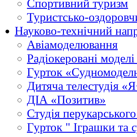
Спортивний туризм
Туристсько-оздоровч
Науково-технічний нап
Авіамоделювання
Радіокеровані моделі 
Гурток «Судномодел
Дитяча телестудія «
ДІА «Позитив»
Студія перукарського
Гурток " Іграшки та 