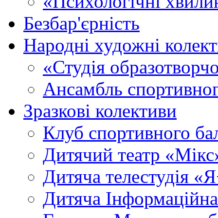
«Психологічні хвили
Безбар'єрність
Народні художні колек
«Студія образотворч
Ансамбль спортивног
Зразкові колективи
Клуб спортивного б
Дитячий театр «Мікс
Дитяча телестудія «
Дитяча Інформаційна