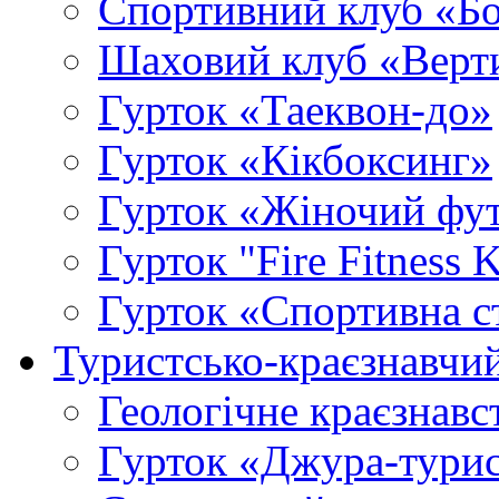
Спортивний клуб «Б
Шаховий клуб «Верт
Гурток «Таеквон-до»
Гурток «Кікбоксинг»
Гурток «Жіночий фу
Гурток "Fire Fitness 
Гурток «Спортивна с
Туристсько-краєзнавчи
Геологічне краєзнавс
Гурток «Джура-турис