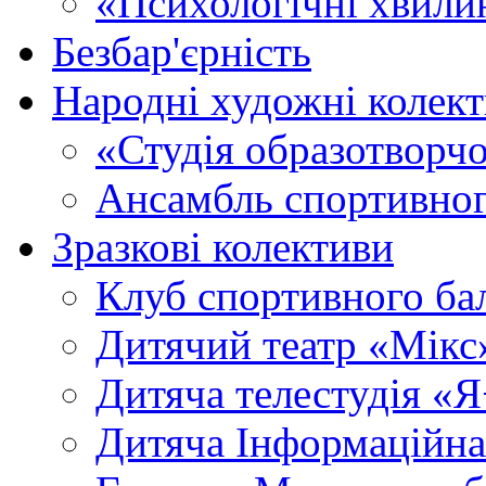
«Психологічні хвили
Безбар'єрність
Народні художні колек
«Студія образотворч
Ансамбль спортивног
Зразкові колективи
Клуб спортивного б
Дитячий театр «Мікс
Дитяча телестудія «
Дитяча Інформаційна