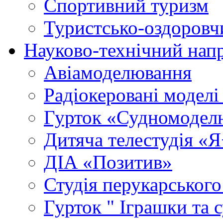
Спортивний туризм
Туристсько-оздоровч
Науково-технічний нап
Авіамоделювання
Радіокеровані моделі 
Гурток «Судномодел
Дитяча телестудія «
ДІА «Позитив»
Студія перукарського
Гурток " Іграшки та 