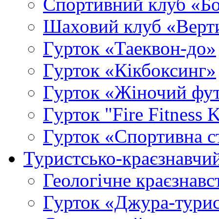
Спортивний клуб «Б
Шаховий клуб «Верт
Гурток «Таеквон-до»
Гурток «Кікбоксинг»
Гурток «Жіночий фу
Гурток "Fire Fitness 
Гурток «Спортивна с
Туристсько-краєзнавчи
Геологічне краєзнавс
Гурток «Джура-турис