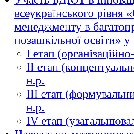
всеукраїнського рівня 
менеджменту в багатоп
позашкільної освіти» у 
І етап (організаційно
ІІ етап (концептуаль
н.р.
ІІІ етап (формувальни
н.р.
ІV етап (узагальнюва