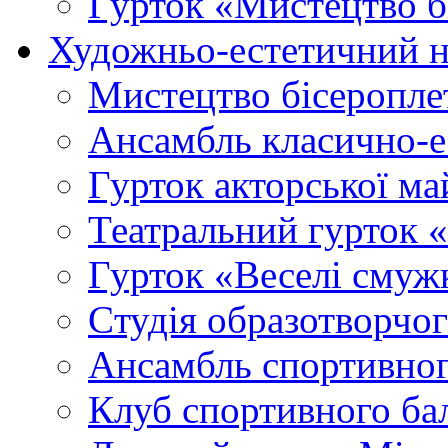
Гурток «Мистецтво б
Художньо-естетичний 
Мистецтво бісеропле
Ансамбль класично-
Гурток акторської м
Театральний гурток 
Гурток «Веселі смуж
Cтудія образотворчо
Ансамбль спортивног
Клуб спортивного б