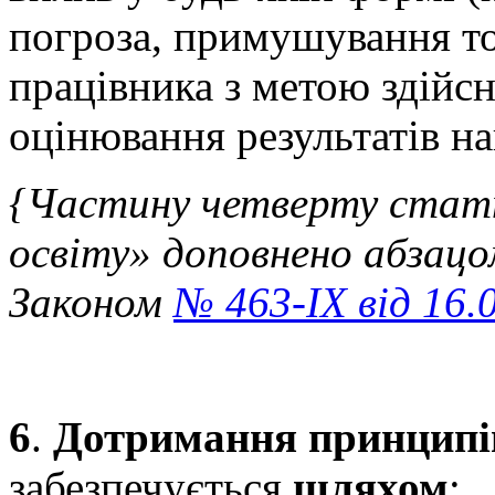
погроза, примушування то
працівника з метою здійс
оцінювання результатів на
{Частину четверту стат
освіту»
доповнено абзацо
Законом
№ 463-IX від 16.
6
.
Дотримання принципів
забезпечується
шляхом
: