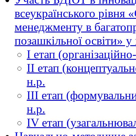
всеукраїнського рівня 
менеджменту в багатоп
позашкільної освіти» у 
І етап (організаційно
ІІ етап (концептуаль
н.р.
ІІІ етап (формувальни
н.р.
ІV етап (узагальнюва