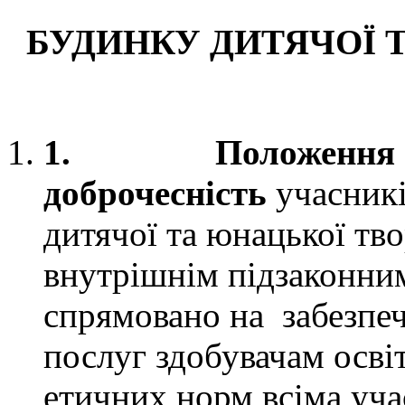
БУДИНКУ ДИТЯЧОЇ 
1.
Положення 
доброчесність
учасникі
дитячої та юнацької тво
внутрішнім підзаконни
спрямовано на забезпеч
послуг здобувачам осві
етичних норм всіма уча