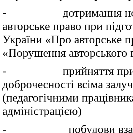
- дотримання норм ч
авторське право при підго
України «Про авторське пр
«Порушення авторського п
- прийняття принци
доброчесності всіма залу
(педагогічними працівник
адміністрацією)
- побудови взаємин