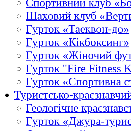
Спортивний клуб «Б
Шаховий клуб «Верт
Гурток «Таеквон-до»
Гурток «Кікбоксинг»
Гурток «Жіночий фу
Гурток "Fire Fitness 
Гурток «Спортивна с
Туристсько-краєзнавчи
Геологічне краєзнавс
Гурток «Джура-турис