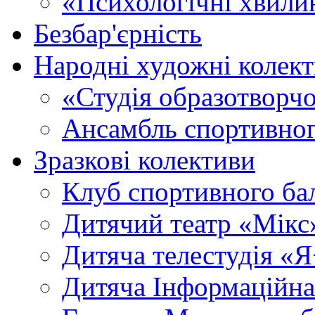
«Психологічні хвили
Безбар'єрність
Народні художні колек
«Студія образотворч
Ансамбль спортивног
Зразкові колективи
Клуб спортивного б
Дитячий театр «Мікс
Дитяча телестудія «
Дитяча Інформаційна