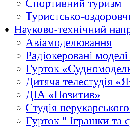
Спортивний туризм
Туристсько-оздоровч
Науково-технічний нап
Авіамоделювання
Радіокеровані моделі 
Гурток «Судномодел
Дитяча телестудія «
ДІА «Позитив»
Студія перукарського
Гурток " Іграшки та 