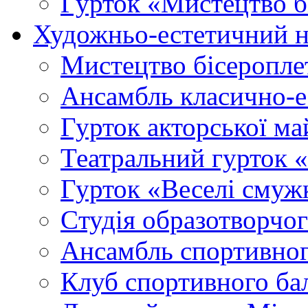
Гурток «Мистецтво б
Художньо-естетичний 
Мистецтво бісеропле
Ансамбль класично-
Гурток акторської м
Театральний гурток 
Гурток «Веселі смуж
Cтудія образотворчо
Ансамбль спортивног
Клуб спортивного б