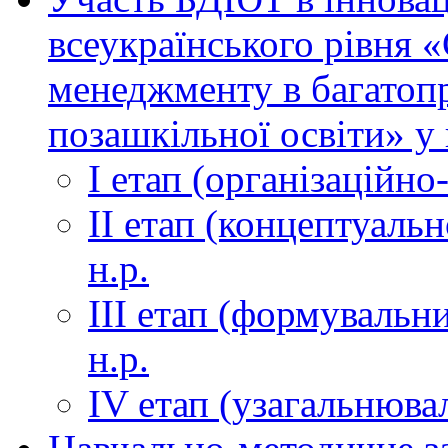
всеукраїнського рівня 
менеджменту в багатоп
позашкільної освіти» у 
І етап (організаційно
ІІ етап (концептуаль
н.р.
ІІІ етап (формувальни
н.р.
ІV етап (узагальнюва