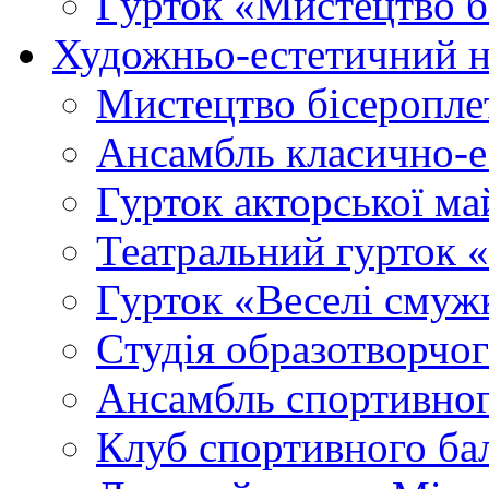
Гурток «Мистецтво б
Художньо-естетичний 
Мистецтво бісеропле
Ансамбль класично-
Гурток акторської м
Театральний гурток 
Гурток «Веселі смуж
Cтудія образотворчо
Ансамбль спортивног
Клуб спортивного б