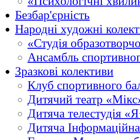
«Психологічні хвили
Безбар'єрність
Народні художні колек
«Студія образотворч
Ансамбль спортивног
Зразкові колективи
Клуб спортивного б
Дитячий театр «Мікс
Дитяча телестудія «
Дитяча Інформаційна