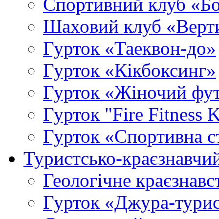
Спортивний клуб «Б
Шаховий клуб «Верт
Гурток «Таеквон-до»
Гурток «Кікбоксинг»
Гурток «Жіночий фу
Гурток "Fire Fitness 
Гурток «Спортивна с
Туристсько-краєзнавчи
Геологічне краєзнавс
Гурток «Джура-турис