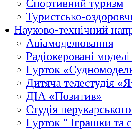
Спортивний туризм
Туристсько-оздоровч
Науково-технічний нап
Авіамоделювання
Радіокеровані моделі 
Гурток «Судномодел
Дитяча телестудія «
ДІА «Позитив»
Студія перукарського
Гурток " Іграшки та 